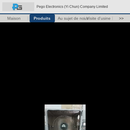
Pego Electronics (Yi Chun) Company Limited
Maison
Produits
Au sujet de nous
Visite d'usine
>>