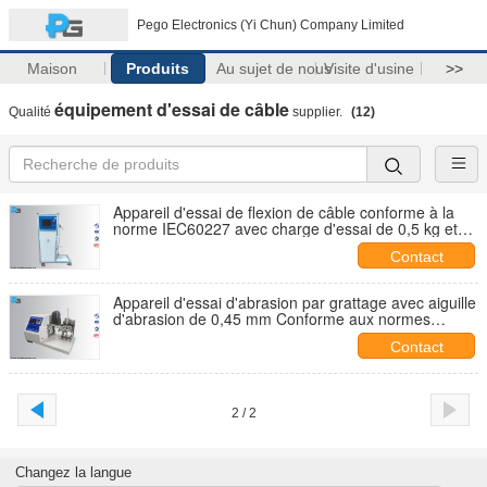
Pego Electronics (Yi Chun) Company Limited
Maison
Produits
Au sujet de nous
Visite d'usine
>>
équipement d'essai de câble
Qualité
supplier.
(12)
Appareil d'essai de flexion de câble conforme à la
norme IEC60227 avec charge d'essai de 0,5 kg et
vitesse d'oscillation de 60 r/min
Contact
Appareil d'essai d'abrasion par grattage avec aiguille
d'abrasion de 0,45 mm Conforme aux normes
ISO6722-1 et ISO19642-2 à 55 cycles/min
Contact
2 / 2
Changez la langue