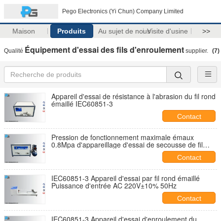
Pego Electronics (Yi Chun) Company Limited
Maison
Produits
Au sujet de nous
Visite d'usine
>>
Équipement d'essai des fils d'enroulement
Qualité
supplier.
(7)
Appareil d'essai de résistance à l'abrasion du fil rond
émaillé IEC60851-3
Contact
Pression de fonctionnement maximale émaux
0.8Mpa d'appareillage d'essai de secousse de fil
rond IEC60851-3
Contact
IEC60851-3 Appareil d'essai par fil rond émaillé
Puissance d'entrée AC 220V±10% 50Hz
Contact
IEC60851-3 Appareil d'essai d'enroulement du