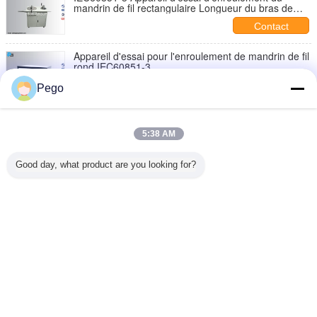
mandrin de fil rectangulaire Longueur du bras de
flexion 300 mm et 400 mm
Contact
Appareil d'essai pour l'enroulement de mandrin de fil
rond IEC60851-3
Contact
Pego
IEC60851-3 Appareil d'essai d'allongement des fils
d'enroulement pour une mesure précise
5:38 AM
Contact
Good day, what product are you looking for?
Vitesse de ressort 7 r/min Appareil d'essai de ressort
des fils de remontage Conformément à la norme
IEC60851-3 pour l'évaluation détaillée de la ressort
Contact
des échantillons de fil Longueur 1 m
Changez la langue
French