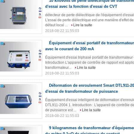
10 kilovolts de perte diélectrique de transfo
d'essai avec la fonction d'essai de CVT
détecteur de perte diélectrique de l'équipement d'essa
L'essai de perte diélectrique est une manière d'effet 
défaut local ...
Lire la suite
2018-08-22 11:55:03
Équipement d'essai portatif de transformateur
avec le courant de 200 mA
Équipement d'essai triphasé portatif de transformateur
Introduction L'appareil de contrôle de rapport est appli
transformateur...
Lire la suite
2018-08-22 11:55:03
Déformation de enroulement Smart DTL911-2
d'essai de transformateur de puissance
Équipement d'essai intelligent de déformation d'enrou
DTL911-2004 1. Introduction : L'appareil de contrôle 
de puissance est ...
Lire la suite
2018-08-22 11:55:03
9 kilogrammes de transformateur d'équipement
du mètre 0.1μΩ de résistance de contact