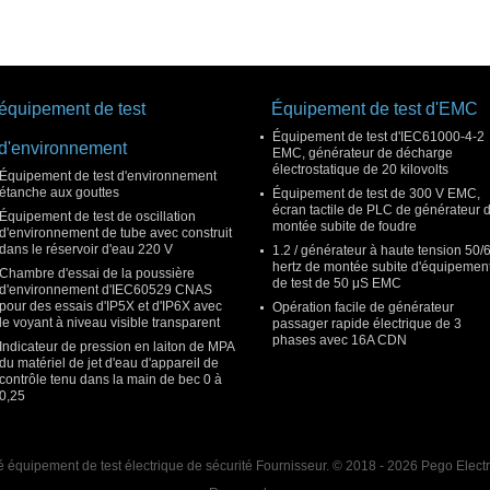
équipement de test
Équipement de test d'EMC
Équipement de test d'IEC61000-4-2
d'environnement
EMC, générateur de décharge
électrostatique de 20 kilovolts
Équipement de test d'environnement
étanche aux gouttes
Équipement de test de 300 V EMC,
écran tactile de PLC de générateur 
Équipement de test de oscillation
montée subite de foudre
d'environnement de tube avec construit
dans le réservoir d'eau 220 V
1.2 / générateur à haute tension 50/
hertz de montée subite d'équipemen
Chambre d'essai de la poussière
de test de 50 μS EMC
d'environnement d'IEC60529 CNAS
pour des essais d'IP5X et d'IP6X avec
Opération facile de générateur
le voyant à niveau visible transparent
passager rapide électrique de 3
phases avec 16A CDN
Indicateur de pression en laiton de MPA
du matériel de jet d'eau d'appareil de
contrôle tenu dans la main de bec 0 à
0,25
 équipement de test électrique de sécurité Fournisseur. © 2018 - 2026 Pego Elect