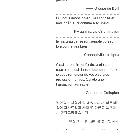
grand !
—— Groupe de BSH
Oui nous avons obtenu les sondes et
nos ingénieurs comme eux. Merci.
—— Pty gamma Ltd d'illumination
le marteau de ressort semble bon et
fonctionne très bien
—— Connectivité de sigma
C'est de confirmer l'ordre a été bien
reçu et tout est dans le bon ordre. Peux
je vous remercier de votre service
professionnel très. C'a été une
transaction agréable.
—— Groupe de Gallagher
절연강도 시험기 잘 받았습니다. 빠른 배
송에 감사드리며 차후 또 다른 제품구입
시 연락드리겠습니다.
—— 유진코퍼레이션에 황동익입니다.