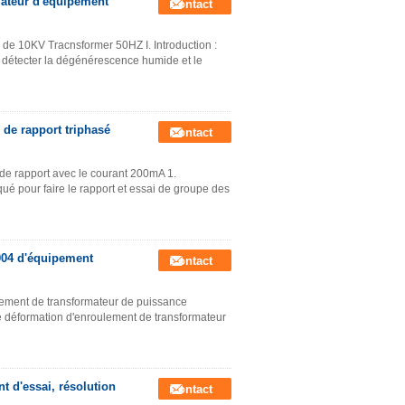
rmateur d'équipement
Contact
i de 10KV Tracnsformer 50HZ I. Introduction :
de détecter la dégénérescence humide et le
 de rapport triphasé
Contact
 de rapport avec le courant 200mA 1.
qué pour faire le rapport et essai de groupe des
004 d'équipement
Contact
lement de transformateur de puissance
de déformation d'enroulement de transformateur
 d'essai, résolution
Contact