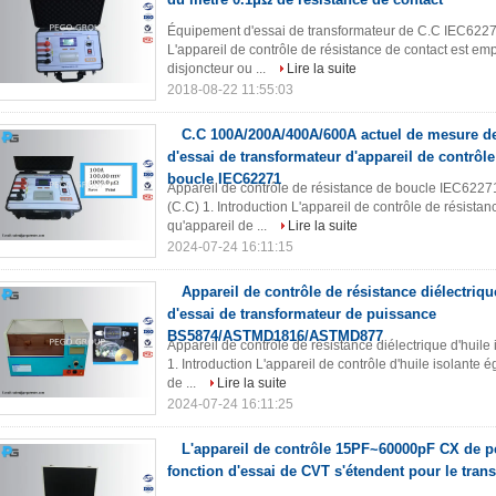
Équipement d'essai de transformateur de C.C IEC62271
L'appareil de contrôle de résistance de contact est em
disjoncteur ou ...
Lire la suite
2018-08-22 11:55:03
C.C 100A/200A/400A/600A actuel de mesure d
d'essai de transformateur d'appareil de contrôle
boucle IEC62271
Appareil de contrôle de résistance de boucle IEC622
(C.C) 1. Introduction L'appareil de contrôle de résista
qu'appareil de ...
Lire la suite
2024-07-24 16:11:15
Appareil de contrôle de résistance diélectriqu
d'essai de transformateur de puissance
BS5874/ASTMD1816/ASTMD877
Appareil de contrôle de résistance diélectrique d'h
1. Introduction L'appareil de contrôle d'huile isolante 
de ...
Lire la suite
2024-07-24 16:11:25
L'appareil de contrôle 15PF~60000pF CX de pe
fonction d'essai de CVT s'étendent pour le tran