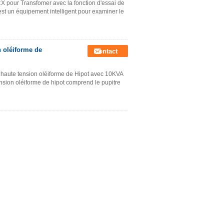
 CX pour Transfomer avec la fonction d'essai de
est un équipement intelligent pour examiner le
n oléiforme de
Contact
à haute tension oléiforme de Hipot avec 10KVA
ension oléiforme de hipot comprend le pupitre