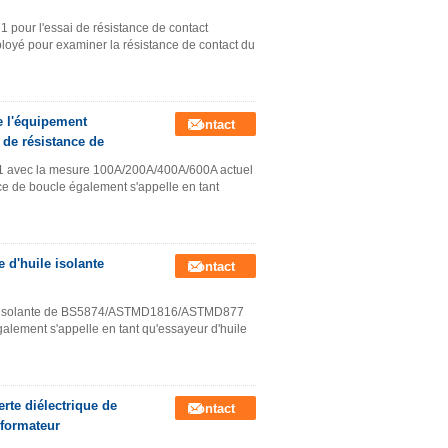
 pour l'essai de résistance de contact
ployé pour examiner la résistance de contact du
e l'équipement
Contact
 de résistance de
71 avec la mesure 100A/200A/400A/600A actuel
nce de boucle également s'appelle en tant
e d'huile isolante
Contact
uile isolante de BS5874/ASTMD1816/ASTMD877
également s'appelle en tant qu'essayeur d'huile
rte diélectrique de
Contact
sformateur