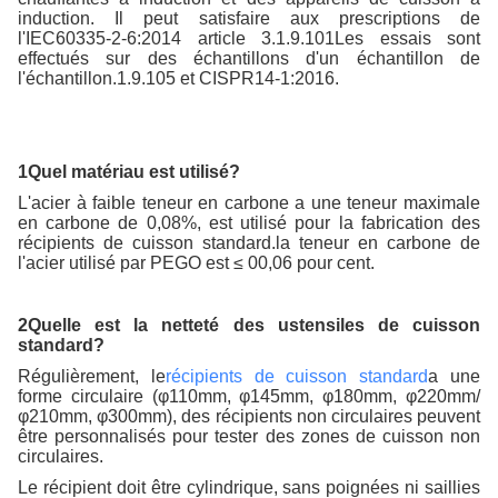
induction. Il peut satisfaire aux prescriptions de
l'IEC60335-2-6:2014 article 3.1.9.101Les essais sont
effectués sur des échantillons d'un échantillon de
l'échantillon.1.9.105 et CISPR14-1:2016.
1Quel matériau est utilisé?
L'acier à faible teneur en carbone a une teneur maximale
en carbone de 0,08%, est utilisé pour la fabrication des
récipients de cuisson standard.la teneur en carbone de
l'acier utilisé par PEGO est ≤ 00,06 pour cent.
2Quelle est la netteté des ustensiles de cuisson
standard?
Régulièrement, le
récipients de cuisson standard
a une
forme circulaire (φ110mm, φ145mm, φ180mm, φ220mm/
φ210mm, φ300mm), des récipients non circulaires peuvent
être personnalisés pour tester des zones de cuisson non
circulaires.
Le récipient doit être cylindrique, sans poignées ni saillies