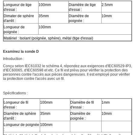
Longueur de tige
100mm
Diamètre de tige
2.5mm
d'essai :
d'essai :
Dimater de sphère
35mm
Diamètre de
10mm
d'arrêt :
poignée :
Longueur de
100mm
poignée :
Matériel : Isolant (poignée, sphère), métal (tige d'essai)
Examinez la sonde D
Introduction :
Conçu selon IEC61032 le schéma 4, répondez aux exigences d'IEC60529-IP3,
d'IEC60065, d'IEC60598 et etc. Ce fil est prévu pour vérifier la protection des
personnes contre l'accès aux pièces dangereuses. Il est employé pour vérifier
la protection contre l'accès avec un fil.
Spécifications :
Longueur de fil
100mm
Diamètre de fil
1mm
d'essai :
d'essai :
Diamètre de sphère
35mm
Diamètre de
10mm
d'arrêt :
poignée :
Longueur de poignée
100mm
: