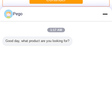
Examinez la sonde de doigt
Plus
Pego
1:17 AM
Good day, what product are you looking for?
n/état
Nouvelle longue
UL507 PA100A
Doigt en nylon
L'essai Un
inted
poignée d'isolant
articulent le tiers
d'acier inoxydable
de sonde d
601 de
de kit de sondes
de sonde de
de sonde d'essai
répond I
t acier
d'essai de l'état
doigt d'essai -
d'accessibilité de
à des exi
dable
IEC60335
certificat de
la poignée UL507
standar
reil de
garantie de 1 an
laboratoire pour la
PA135A pour la
schém
 matériel
Changez la langue
fan de lame
partie vivante non
e nouvel
isolée
French
Accueil
|
Au sujet de nous
|
Contactez-nous
|
Plan du site
|
Privacy Policy
Vue de bureau
Copyright © 2018 - 2026 Pego Electronics (Yi Chun) Company Limited.