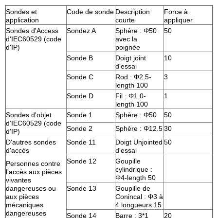
Sondes et
Code de sonde
Description
Force à
application
courte
appliquer
Sondes d'Access
Sondez A
Sphère : Φ50
50
d'IEC60529 (code
avec la
d'IP)
poignée
Sonde B
Doigt joint
10
d'essai
Sonde C
Rod : Φ2.5-
3
length 100
Sonde D
Fil : Φ1.0-
1
length 100
Sondes d'objet
Sonde 1
Sphère : Φ50
50
d'IEC60529 (code
Sonde 2
Sphère : Φ12.5
30
d'IP)
D'autres sondes
Sonde 11
Doigt Unjointed
50
d'accès
d'essai
Sonde 12
Goupille
Personnes contre
cylindrique :
l'accès aux pièces
Φ4-length 50
vivantes
dangereuses ou
Sonde 13
Goupille de
aux pièces
Conincal : Φ3 à
mécaniques
4 longueurs 15
dangereuses
Sonde 14
Barre : 3*1
20