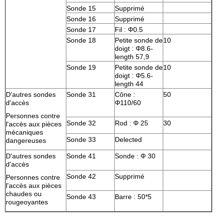
Sonde 15
Supprimé
Sonde 16
Supprimé
Sonde 17
Fil : Φ0.5
Sonde 18
Petite sonde de
10
doigt : Φ8.6-
length 57,9
Sonde 19
Petite sonde de
10
doigt : Φ5.6-
length 44
D'autres sondes
Sonde 31
Cône :
50
d'accès
Φ110/60
Personnes contre
Sonde 32
Rod : Φ 25
30
l'accès aux pièces
mécaniques
Sonde 33
Delected
dangereuses
D'autres sondes
Sonde 41
Sonde : Φ 30
d'accès
Sonde 42
Supprimé
Personnes contre
l'accès aux pièces
chaudes ou
Sonde 43
Barre : 50*5
rougeoyantes