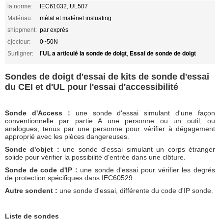
la norme:
IEC61032, UL507
Matériau:
métal et matériel insluating
shippment:
par exprès
éjecteur:
0~50N
l'UL a articulé la sonde de doigt
Essai de sonde de doigt
Surligner:
,
Sondes de doigt d'essai de kits de sonde d'essai
du CEI et d'UL pour l'essai d'accessibilité
Sonde d'Access :
une sonde d'essai simulant d'une façon
conventionnelle par partie A une personne ou un outil, ou
analogues, tenus par une personne pour vérifier à dégagement
approprié avec les pièces dangereuses.
Sonde d'objet :
une sonde d'essai simulant un corps étranger
solide pour vérifier la possibilité d'entrée dans une clôture.
Sonde de code d'IP :
une sonde d'essai pour vérifier les degrés
de protection spécifiques dans IEC60529.
Autre sondent :
une sonde d'essai, différente du code d'IP sonde.
Liste de sondes