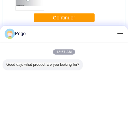
courte de type sondeur
d'Accessability
Continuer
Examinez la sonde de doigt
Pego
Plus
12:57 AM
Good day, what product are you looking for?
n/état
Nouvelle longue
UL507 PA100A
Doigt en nylon
L'essai Un
inted
poignée d'isolant
articulent le tiers
d'acier inoxydable
de sonde d
601 de
de kit de sondes
de sonde de
de sonde d'essai
répond I
t acier
d'essai de l'état
doigt d'essai -
d'accessibilité de
à des exi
dable
IEC60335
certificat de
la poignée UL507
standar
reil de
garantie de 1 an
laboratoire pour la
PA135A pour la
schém
 matériel
Changez la langue
fan de lame
partie vivante non
e nouvel
isolée
French