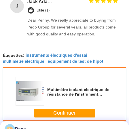
Jack Adams
J
Utile (1)
Dear Penny, We really appreciate to buying from
Pego Group for several years, all products come
with good quality and easy operation.
instruments électriques d'essai
Étiquettes:
,
multimètre électrique
équipement de test de hipot
,
Multimètre isolant électrique de
résistance de l'instrument
IEC60335/IEC60065 500KΩ-2GΩ
de l'essai 220V
Continuer
équipement de test électrique de sécurité