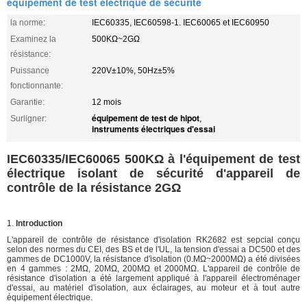
équipement de test électrique de sécurité
la norme:
IEC60335, IEC60598-1. IEC60065 et IEC60950
Examinez la
500KΩ~2GΩ
résistance:
Puissance
220V±10%, 50Hz±5%
fonctionnante:
Garantie:
12 mois
équipement de test de hipot
Surligner:
,
instruments électriques d'essai
IEC60335/IEC60065 500KΩ à l'équipement de test
électrique isolant de sécurité d'appareil de
contrôle de la résistance 2GΩ
1.
Introduction
L'appareil de contrôle de résistance d'isolation RK2682 est sepcial conçu
selon des normes du CEI, des BS et de l'UL, la tension d'essai a DC500 et des
gammes de DC1000V, la résistance d'isolation (0.MΩ~2000MΩ) a été divisées
en 4 gammes : 2MΩ, 20MΩ, 200MΩ et 2000MΩ. L'appareil de contrôle de
résistance d'isolation a été largement appliqué à l'appareil électroménager
d'essai, au matériel d'isolation, aux éclairages, au moteur et à tout autre
équipement électrique.