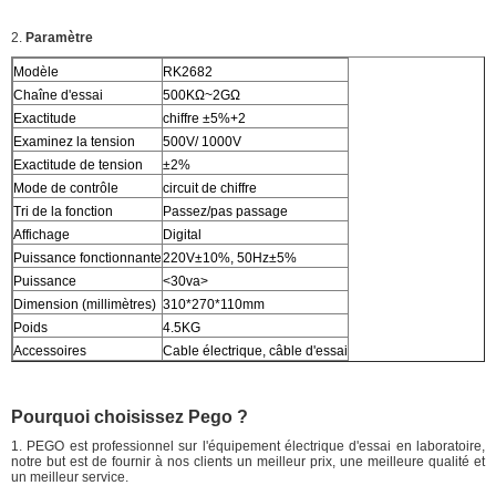
2.
Paramètre
Modèle
RK2682
Chaîne d'essai
500KΩ~2GΩ
Exactitude
chiffre ±5%+2
Examinez la tension
500V/ 1000V
Exactitude de tension
±2%
Mode de contrôle
circuit de chiffre
Tri de la fonction
Passez/pas passage
Affichage
Digital
Puissance fonctionnante
220V±10%, 50Hz±5%
Puissance
<30va>
Dimension (millimètres)
310*270*110mm
Poids
4.5KG
Accessoires
Cable électrique, câble d'essai
Pourquoi choisissez Pego ?
1. PEGO est professionnel sur l'équipement électrique d'essai en laboratoire,
notre but est de fournir à nos clients un meilleur prix, une meilleure qualité et
un meilleur service.