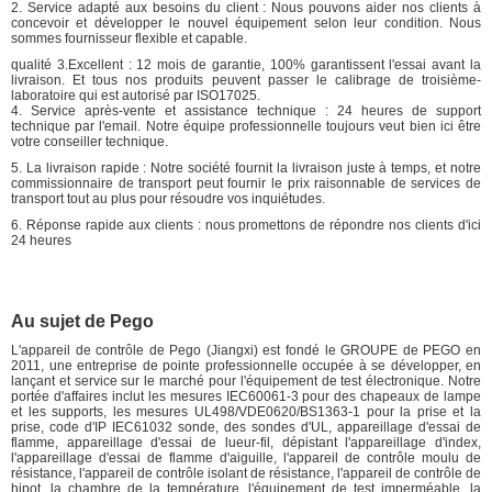
2. Service adapté aux besoins du client : Nous pouvons aider nos clients à
concevoir et développer le nouvel équipement selon leur condition. Nous
sommes fournisseur flexible et capable.
qualité 3.Excellent : 12 mois de garantie, 100% garantissent l'essai avant la
livraison. Et tous nos produits peuvent passer le calibrage de troisième-
laboratoire qui est autorisé par ISO17025.
4. Service après-vente et assistance technique : 24 heures de support
technique par l'email. Notre équipe professionnelle toujours veut bien ici être
votre conseiller technique.
5. La livraison rapide : Notre société fournit la livraison juste à temps, et notre
commissionnaire de transport peut fournir le prix raisonnable de services de
transport tout au plus pour résoudre vos inquiétudes.
6. Réponse rapide aux clients : nous promettons de répondre nos clients d'ici
24 heures
Au sujet de Pego
L'appareil de contrôle de Pego (Jiangxi) est fondé le GROUPE de PEGO en
2011, une entreprise de pointe professionnelle occupée à se développer, en
lançant et service sur le marché pour l'équipement de test électronique. Notre
portée d'affaires inclut les mesures IEC60061-3 pour des chapeaux de lampe
et les supports, les mesures UL498/VDE0620/BS1363-1 pour la prise et la
prise, code d'IP IEC61032 sonde, des sondes d'UL, appareillage d'essai de
flamme, appareillage d'essai de lueur-fil, dépistant l'appareillage d'index,
l'appareillage d'essai de flamme d'aiguille, l'appareil de contrôle moulu de
résistance, l'appareil de contrôle isolant de résistance, l'appareil de contrôle de
hipot, la chambre de la température, l'équipement de test imperméable, la