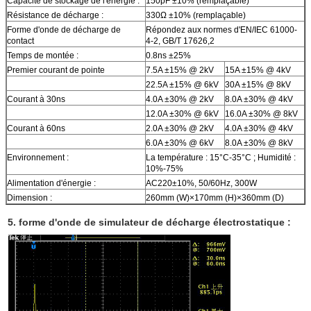
Capacité de stockage de l'énergie :
150pF ±10% (remplaçable)
Résistance de décharge :
330Ω ±10% (remplaçable)
Forme d'onde de décharge de
Répondez aux normes d'EN/IEC 61000-
contact
4-2, GB/T 17626,2
Temps de montée :
0.8ns ±25%
Premier courant de pointe
7.5A ±15% @ 2kV
15A ±15% @ 4kV
22.5A ±15% @ 6kV
30A ±15% @ 8kV
Courant à 30ns
4.0A ±30% @ 2kV
8.0A ±30% @ 4kV
12.0A ±30% @ 6kV
16.0A ±30% @ 8kV
Courant à 60ns
2.0A ±30% @ 2kV
4.0A ±30% @ 4kV
6.0A ±30% @ 6kV
8.0A ±30% @ 8kV
Environnement :
La température : 15°C-35°C ; Humidité :
10%-75%
Alimentation d'énergie :
AC220±10%, 50/60Hz, 300W
Dimension :
260mm (W)×170mm (H)×360mm (D)
5. forme d'onde de simulateur de décharge électrostatique :