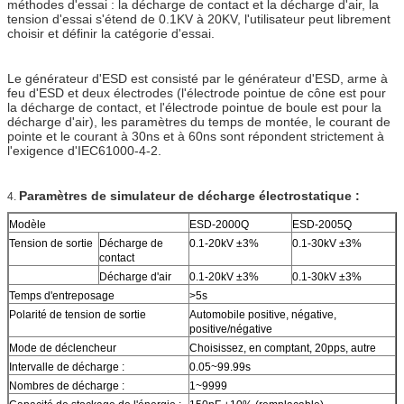
méthodes d'essai : la décharge de contact et la décharge d'air, la
tension d'essai s'étend de 0.1KV à 20KV, l'utilisateur peut librement
choisir et définir la catégorie d'essai.
Le générateur d'ESD est consisté par le générateur d'ESD, arme à
feu d'ESD et deux électrodes (l'électrode pointue de cône est pour
la décharge de contact, et l'électrode pointue de boule est pour la
décharge d'air), les paramètres du temps de montée, le courant de
pointe et le courant à 30ns et à 60ns sont répondent strictement à
l'exigence d'IEC61000-4-2.
Paramètres de simulateur de décharge électrostatique :
4.
Modèle
ESD-2000Q
ESD-2005Q
Tension de sortie
Décharge de
0.1-20kV ±3%
0.1-30kV ±3%
contact
Décharge d'air
0.1-20kV ±3%
0.1-30kV ±3%
Temps d'entreposage
>5s
Polarité de tension de sortie
Automobile positive, négative,
positive/négative
Mode de déclencheur
Choisissez, en comptant, 20pps, autre
Intervalle de décharge :
0.05~99.99s
Nombres de décharge :
1~9999