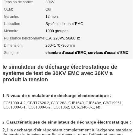
Tension de sortie:
30KV
OEM:
Oui
Garantie:
12 mois
Utilisation:
Système de test d'EMC
Mémoire:
1000 groupes
Puissance fonctionnante:
C.A. 220VV, 50/60Hz
Dimension:
260×170×360mm
chambre d'essai d'EMC
services d'essai d'EMC
Surligner:
,
le simulateur de décharge électrostatique de
système de test de 30KV EMC avec 30KV a
produit la tension
Niveau de simulateur de décharge électrostatique :
1.
IEC61000-4-2, GB/T17626.2, GJB128A, GJB1649, GJB548A, GB/T19951,
IEC61000-6-1, IEC61000-6-2, IEC61362, IEC61340-3-1, etc.
Caractéristiques de simulateur de décharge électrostatique :
2.
2,1 la décharge d'air répondent complètement à l'exigence standard
de garder la tension pour 5s ci-dessus, et ne l'affectent pas par