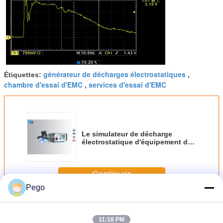
générateur de décharges électrostatiques
Étiquettes:
,
chambre d'essai d'EMC
services d'essai d'EMC
,
Le simulateur de décharge
électrostatique d'équipement de
test à C.A. 220V EMC avec 30KV a
produit la tension
Continuer
Pego
Équipement de test d'EMC
Plus
11:18 PM