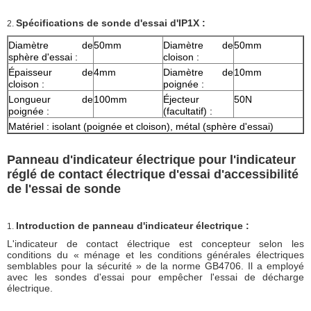
Spécifications de sonde d'essai d'IP1X :
2.
Diamètre de
50mm
Diamètre de
50mm
sphère d'essai :
cloison :
Épaisseur de
4mm
Diamètre de
10mm
cloison :
poignée :
Longueur de
100mm
Éjecteur
50N
poignée :
(facultatif) :
Matériel : isolant (poignée et cloison), métal (sphère d'essai)
Panneau d'indicateur électrique pour l'indicateur
réglé de contact électrique d'essai d'accessibilité
de l'essai de sonde
Introduction de panneau d'indicateur électrique :
1.
L'indicateur de contact électrique est concepteur selon les
conditions du « ménage et les conditions générales électriques
semblables pour la sécurité » de la norme GB4706. Il a employé
avec les sondes d'essai pour empêcher l'essai de décharge
électrique.