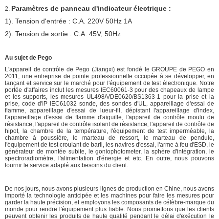
Paramètres de panneau d'indicateur électrique :
2.
1). Tension d'entrée : C.A. 220V 50Hz 1A
2). Tension de sortie : C.A. 45V, 50Hz
Au sujet de Pego
L'appareil de contrôle de Pego (Jiangxi) est fondé le GROUPE de PEGO en
2011, une entreprise de pointe professionnelle occupée à se développer, en
lançant et service sur le marché pour l'équipement de test électronique. Notre
portée d'affaires inclut les mesures IEC60061-3 pour des chapeaux de lampe
et les supports, les mesures UL498/VDE0620/BS1363-1 pour la prise et la
prise, code d'IP IEC61032 sonde, des sondes d'UL, appareillage d'essai de
flamme, appareillage d'essai de lueur-fil, dépistant l'appareillage d'index,
l'appareillage d'essai de flamme d'aiguille, l'appareil de contrôle moulu de
résistance, l'appareil de contrôle isolant de résistance, l'appareil de contrôle de
hipot, la chambre de la température, l'équipement de test imperméable, la
chambre à poussière, le marteau de ressort, le marteau de pendule,
l'équipement de test croulant de baril, les navires d'essai, l'arme à feu d'ESD, le
générateur de montée subite, le goniophotometer, la sphère d'intégration, le
spectroradiomètre, l'alimentation d'énergie et etc. En outre, nous pouvons
fournir le service adapté aux besoins du client.
De nos jours, nous avons plusieurs lignes de production en Chine, nous avons
importé la technologie anticipée et les machines pour faire les mesures pour
garder la haute précision, et employons les composants de célèbre-marque du
monde pour rendre l'équipement plus fiable. Nous promettons que les clients
peuvent obtenir les produits de haute qualité pendant le délai d'exécution le