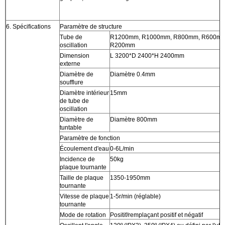
6. Spécifications
Paramètre de structure
Tube de
R1200mm, R1000mm, R800mm, R600mm
oscillation
R200mm
Dimension
L 3200*D 2400*H 2400mm
externe
Diamètre de
Diamètre 0.4mm
soufflure
Diamètre intérieur
15mm
de tube de
oscillation
Diamètre de
Diamètre 800mm
tuntable
Paramètre de fonction
Écoulement d'eau
0-6L/min
Incidence de
50kg
plaque tournante
Taille de plaque
1350-1950mm
tournante
Vitesse de plaque
1-5r/min (réglable)
tournante
Mode de rotation
Positif/remplaçant positif et négatif