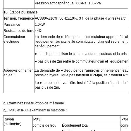
Pression atmosphérique : 86kPa~106kPa
10. État de puissance
Tension, fréquence
AC380V±10%, 50Hz±10%, 3 fil de la phase 4 wires+earth
Puissance
1.0kW
Résistance de terre
<4Ω
Commutateur
La demande de ● d'équiper du commutateur approprié d'air 
électrique
l'équipement au site, et le commutateur d'air est seulement tr
cet équipement
● interdit pour utiliser le commutateur de couteau et la prise
● pas plus de 2m entre le commutateur d'air et l'équipement
Approvisionnement
La demande de ● d'équiper de l'approvisionnement en eau, e
en eau
pression hydraulique pas inférieur 0.2Mpa, et installent 4' “ro
Le ● le robinet devrait être installé à la position à partir de l
pas plus de 2m.
2.
Examinez l'instruction de méthode
2,1 IPX3 et IPX4 examinent la méthode :
Rayon
IPX3
IPX4
(millimètre)
compte de trou
Écoulement total
compte