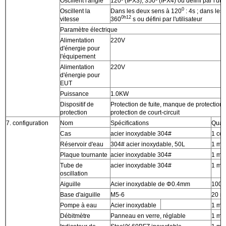
Oscillent l'angle
120º (IPX3), 350º (IPX4) ou défini par l'util
0
Oscillent la
Dans les deux sens à 120
: 4s ; dans les
0h12
vitesse
360
s ou défini par l'utilisateur
Paramètre électrique
Alimentation
220V
d'énergie pour
l'équipement
Alimentation
220V
d'énergie pour
EUT
Puissance
1.0KW
Dispositif de
Protection de fuite, manque de protection
protection
protection de court-circuit
7. configuration
Nom
Spécifications
Quant
Cas
acier inoxydable 304#
1 co
Réservoir d'eau
304# acier inoxydable, 50L
1 mo
Plaque tournante
acier inoxydable 304#
1 mo
Tube de
acier inoxydable 304#
1 mo
oscillation
Aiguille
Acier inoxydable de Φ0.4mm
100 
Base d'aiguille
M5-6
20 m
Pompe à eau
Acier inoxydable
1 mo
Débitmètre
Panneau en verre, réglable
1 mo