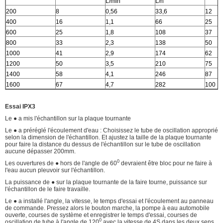
L/min
L/h
200
8
0,56
33,6
12
400
16
1,1
66
25
600
25
1,8
108
37
800
33
2,3
138
50
1000
41
2,9
174
62
1200
50
3,5
210
75
1400
58
4,1
246
87
1600
67
4,7
282
100
Essai IPX3
Le ● a mis l'échantillon sur la plaque tournante
Le ● a préréglé l'écoulement d'eau : Choisissez le tube de oscillation approprié
selon la dimension de l'échantillon. Et ajustez la taille de la plaque tournante
pour faire la distance du dessus de l'échantillon sur le tube de oscillation
aucune dépasser 200mm.
0
Les ouvertures de ● hors de l'angle de 60
devraient être bloc pour ne faire à
l'eau aucun pleuvoir sur l'échantillon.
La puissance de ● sur la plaque tournante de la faire tourne, puissance sur
l'échantillon de le faire travaille.
Le ● a installé l'angle, la vitesse, le temps d'essai et l'écoulement au panneau
de commande. Pressez alors le bouton marche, la pompe à eau automobile
ouverte, courses de système et enregistrer le temps d'essai, courses de
0
oscillation de tube à l'angle de 120
avec la vitesse de 4S dans les deux sens.