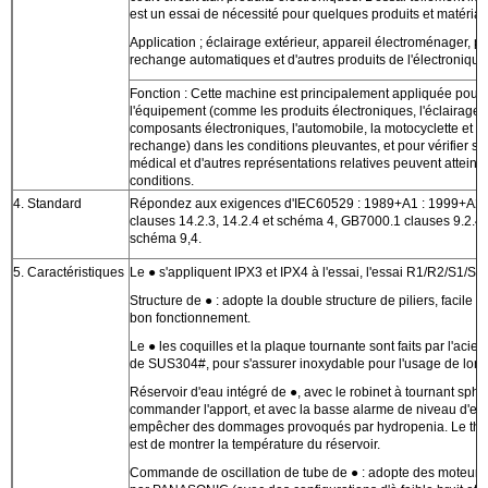
est un essai de nécessité pour quelques produits et matéria
Application ; éclairage extérieur, appareil électroménager, p
rechange automatiques et d'autres produits de l'électronique
Fonction : Cette machine est principalement appliquée pour 
l'équipement (comme les produits électroniques, l'éclairage, 
composants électroniques, l'automobile, la motocyclette et s
rechange) dans les conditions pleuvantes, et pour vérifier s
médical et d'autres représentations relatives peuvent atteind
conditions.
4. Standard
Répondez aux exigences d'IEC60529 : 1989+A1 : 1999+A2 
clauses 14.2.3, 14.2.4 et schéma 4, GB7000.1 clauses 9.2.4, 
schéma 9,4.
5. Caractéristiques
Le ● s'appliquent IPX3 et IPX4 à l'essai, l'essai R1/R2/S1/S2
Structure de ● : adopte la double structure de piliers, facile à i
bon fonctionnement.
Le ● les coquilles et la plaque tournante sont faits par l'acie
de SUS304#, pour s'assurer inoxydable pour l'usage de lon
Réservoir d'eau intégré de ●, avec le robinet à tournant sph
commander l'apport, et avec la basse alarme de niveau d'ea
empêcher des dommages provoqués par hydropenia. Le th
est de montrer la température du réservoir.
Commande de oscillation de tube de ● : adopte des moteurs d