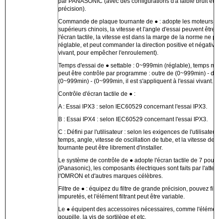
par PANASONIC (avec des configurations d'à faible bruit et 
précision).
Commande de plaque tournante de ● : adopte les moteurs d
supérieurs chinois, la vitesse et l'angle d'essai peuvent être i
l'écran tactile, la vitesse est dans la marge de la norme ne p
réglable, et peut commander la direction positive et négative 
vivant, pour empêcher l'enroulement).
Temps d'essai de ● settable : 0~999min (réglable), temps ma
peut être contrôle par programme : outre de (0~999min) - de
(0~999min) - (0~999min, il est s'appliquent à l'essai vivant.
Contrôle d'écran tactile de ● :
A : Essai IPX3 : selon IEC60529 concernant l'essai IPX3.
B : Essai IPX4 : selon IEC60529 concernant l'essai IPX3.
C : Défini par l'utilisateur : selon les exigences de l'utilisateu
temps, angle, vitesse de oscillation de tube, et la vitesse de
tournante peut être librement d'installer.
Le système de contrôle de ● adopte l'écran tactile de 7 pouc
(Panasonic), les composants électriques sont faits par l'atterr
l'OMRON et d'autres marques célèbres.
Filtre de ● : équipez du filtre de grande précision, pouvez filt
impuretés, et l'élément filtrant peut être variable.
Le ● équipent des accessoires nécessaires, comme l'élément f
goupille, la vis de sortilège et etc.