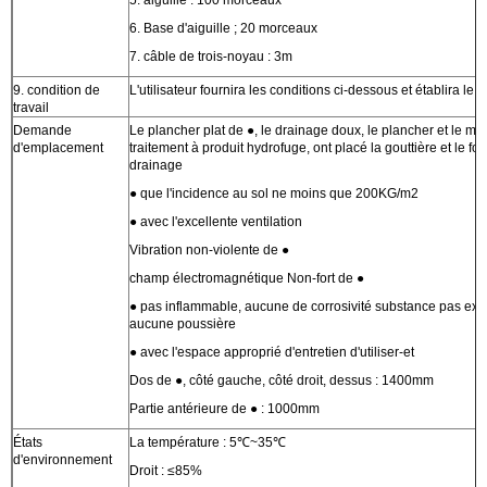
6. Base d'aiguille ; 20 morceaux
7. câble de trois-noyau : 3m
9. condition de
L'utilisateur fournira les conditions ci-dessous et établira le r
travail
Demande
Le plancher plat de ●, le drainage doux, le plancher et le mu
d'emplacement
traitement à produit hydrofuge, ont placé la gouttière et le fo
drainage
● que l'incidence au sol ne moins que 200KG/m2
● avec l'excellente ventilation
Vibration non-violente de ●
champ électromagnétique Non-fort de ●
● pas inflammable, aucune de corrosivité substance pas expl
aucune poussière
● avec l'espace approprié d'entretien d'utiliser-et
Dos de ●, côté gauche, côté droit, dessus : 1400mm
Partie antérieure de ● : 1000mm
États
La température : 5℃~35℃
d'environnement
Droit : ≤85%