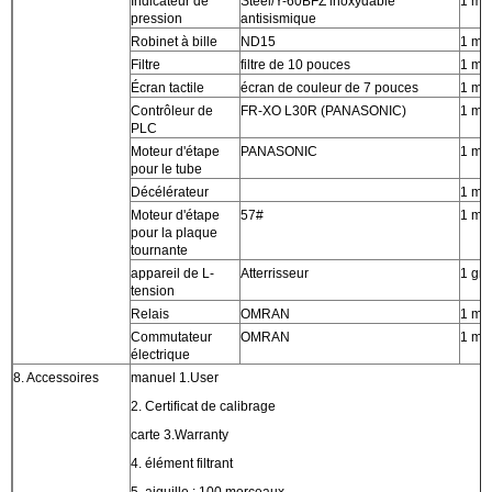
Indicateur de
Steel/Y-60BFZ inoxydable
1 mo
pression
antisismique
Robinet à bille
ND15
1 mo
Filtre
filtre de 10 pouces
1 mo
Écran tactile
écran de couleur de 7 pouces
1 mo
Contrôleur de
FR-XO L30R (PANASONIC)
1 mo
PLC
Moteur d'étape
PANASONIC
1 mo
pour le tube
Décélérateur
1 mo
Moteur d'étape
57#
1 mo
pour la plaque
tournante
appareil de L-
Atterrisseur
1 gr
tension
Relais
OMRAN
1 mo
Commutateur
OMRAN
1 mo
électrique
8. Accessoires
manuel 1.User
2. Certificat de calibrage
carte 3.Warranty
4. élément filtrant
5. aiguille : 100 morceaux