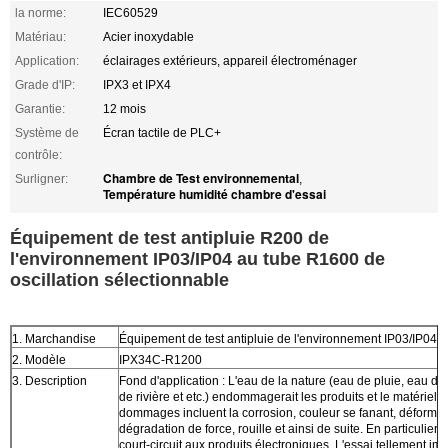
la norme:
IEC60529
Matériau:
Acier inoxydable
Application:
éclairages extérieurs, appareil électroménager
Grade d'IP:
IPX3 et IPX4
Garantie:
12 mois
Système de
Écran tactile de PLC+
contrôle:
Chambre de Test environnemental
Surligner:
,
Température humidité chambre d'essai
Équipement de test antipluie R200 de
l'environnement IP03/IP04 au tube R1600 de
oscillation sélectionnable
1. Marchandise
Équipement de test antipluie de l'environnement IP03/IP04
2. Modèle
IPX34C-R1200
3. Description
Fond d'application : L'eau de la nature (eau de pluie, eau d'
de rivière et etc.) endommagerait les produits et le matériel. 
dommages incluent la corrosion, couleur se fanant, déformen
dégradation de force, rouille et ainsi de suite. En particulier, il
court-circuit aux produits électroniques. L'essai tellement i