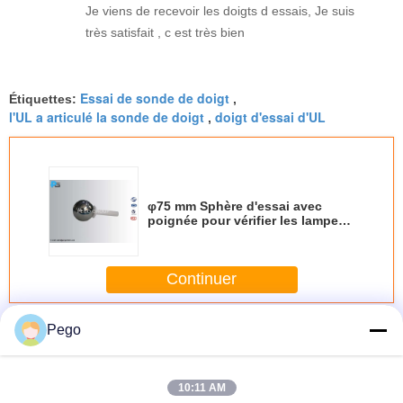
Je viens de recevoir les doigts d essais, Je suis
très satisfait , c est très bien
Essai de sonde de doigt
Étiquettes:
,
l'UL a articulé la sonde de doigt
doigt d'essai d'UL
,
φ75 mm Sphère d'essai avec
poignée pour vérifier les lampes
contre les chocs mécaniques
Continuer
Examinez la sonde de doigt
Plus
Pego
10:11 AM