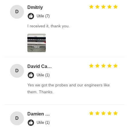
Dmitriy
D
Utile (7)
I received it, thank you.
David Calabro
D
Utile (1)
Yes we got the probes and our engineers like
them. Thanks.
Damien GOURDAIN
D
Utile (1)