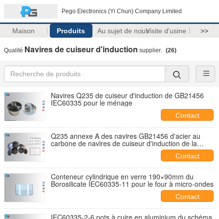
Pego Electronics (Yi Chun) Company Limited
Maison
Produits
Au sujet de nous
Visite d'usine
>>
Navires de cuiseur d'induction
Qualité
supplier.
(26)
Navires Q235 de cuiseur d'induction de GB21456
IEC60335 pour le ménage
Contact
Q235 annexe A des navires GB21456 d'acier au
carbone de navires de cuiseur d'induction de la
PAGE CSV
Contact
Conteneur cylindrique en verre 190×90mm du
Borosilicate IEC60335-11 pour le four à micro-ondes
Contact
IEC60335-2-6 pots à cuire en aluminium du schéma