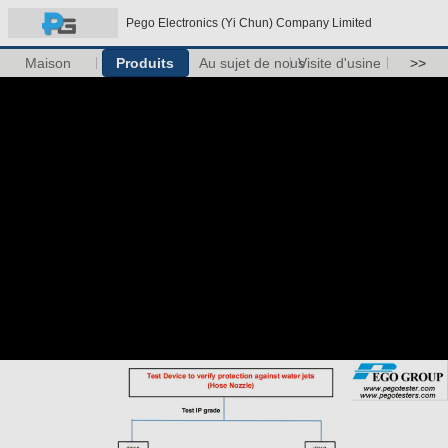
Pego Electronics (Yi Chun) Company Limited
Maison
Produits
Au sujet de nous
Visite d'usine
>>