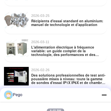
2026-03-25
Récipients d'essai standard en aluminium:
manuel de technologie et d'application
2026-03-11
L'alimentation électrique à fréquence
variable: un guide complet de la
technologie, des performances et des
applications
2026-02-26
Des solutions professionnelles de test anti-
poussière mises à niveau: toute la gamme
de sondes d'essai IP1X IP6X et de chambres
d'essai de poussière est maintenant
disponible
Pego
2026-01-26
Appareil d'essai de marteau à impact vertical
IK: application et pratique basé sur la norme
CEI 60068-2-75
8:45 PM