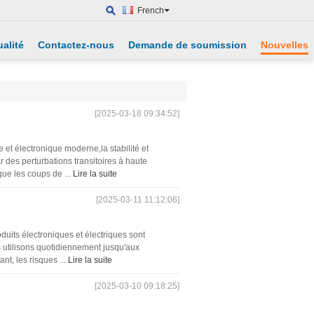
French
alité
Contactez-nous
Demande de soumission
Nouvelles
[2025-03-18 09:34:52]
 et électronique moderne,la stabilité et
 des perturbations transitoires à haute
ue les coups de ...
Lire la suite
[2025-03-11 11:12:06]
uits électroniques et électriques sont
s utilisons quotidiennement jusqu'aux
t, les risques ...
Lire la suite
[2025-03-10 09:18:25]