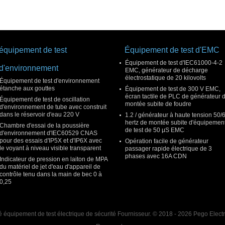
équipement de test
Équipement de test d'EMC
Équipement de test d'IEC61000-4-2
d'environnement
EMC, générateur de décharge
électrostatique de 20 kilovolts
Équipement de test d'environnement
étanche aux gouttes
Équipement de test de 300 V EMC,
écran tactile de PLC de générateur 
Équipement de test de oscillation
montée subite de foudre
d'environnement de tube avec construit
dans le réservoir d'eau 220 V
1.2 / générateur à haute tension 50/
hertz de montée subite d'équipemen
Chambre d'essai de la poussière
de test de 50 μS EMC
d'environnement d'IEC60529 CNAS
pour des essais d'IP5X et d'IP6X avec
Opération facile de générateur
le voyant à niveau visible transparent
passager rapide électrique de 3
phases avec 16A CDN
Indicateur de pression en laiton de MPA
du matériel de jet d'eau d'appareil de
contrôle tenu dans la main de bec 0 à
0,25
 équipement de test électrique de sécurité Fournisseur. © 2018 - 2026 Pego Elect