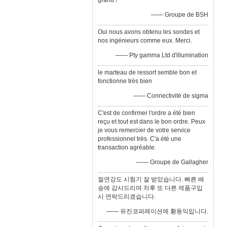
grand !
—— Groupe de BSH
Oui nous avons obtenu les sondes et
nos ingénieurs comme eux. Merci.
—— Pty gamma Ltd d'illumination
le marteau de ressort semble bon et
fonctionne très bien
—— Connectivité de sigma
C'est de confirmer l'ordre a été bien
reçu et tout est dans le bon ordre. Peux
je vous remercier de votre service
professionnel très. C'a été une
transaction agréable.
—— Groupe de Gallagher
절연강도 시험기 잘 받았습니다. 빠른 배
송에 감사드리며 차후 또 다른 제품구입
시 연락드리겠습니다.
—— 유진코퍼레이션에 황동익입니다.